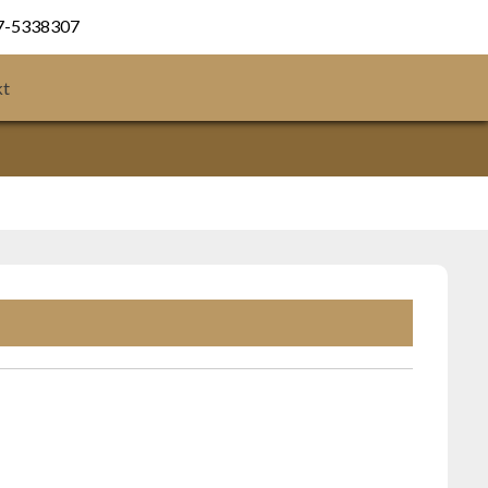
77-5338307
kt